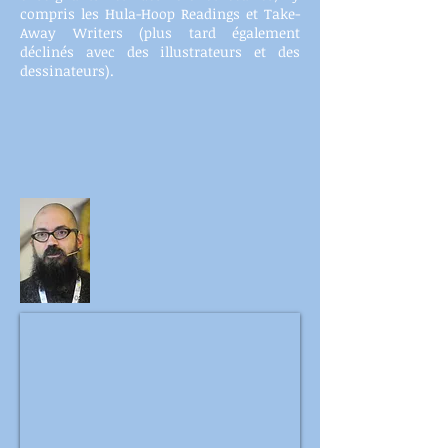
compris les Hula-Hoop Readings et Take-
Away Writers (plus tard également
déclinés avec des illustrateurs et des
dessinateurs).