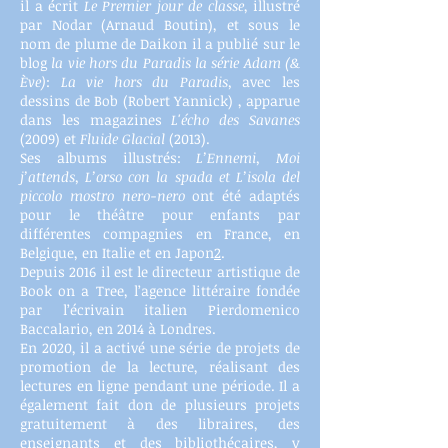
il a écrit
Le Premier jour de classe
, illustré
par Nodar (Arnaud Boutin), et sous le
nom de plume de Daikon il a publié sur le
blog
la vie hors du Paradis la série Adam (&
Ève)
:
La vie hors du Paradis,
avec les
dessins de Bob (Robert Yannick) , apparue
dans les magazines
L'écho des Savanes
(2009) et
Fluide Glacial
(2013).
Ses albums illustrés:
L’Ennemi, Moi
j’attends, L’orso con la spada et L’isola del
piccolo mostro nero-nero
ont été adaptés
pour le théâtre pour enfants par
différentes compagnies en France, en
Belgique, en Italie et en Japon
2
.
Depuis 2016 il est le directeur artistique de
Book on a Tree, l’agence littéraire fondée
par l’écrivain italien Pierdomenico
Baccalario, en 2014 à Londres.
En 2020, il a activé une série de projets de
promotion de la lecture, réalisant des
lectures en ligne pendant une période. Il a
également fait don de plusieurs projets
gratuitement à des libraires, des
enseignants et des bibliothécaires, y