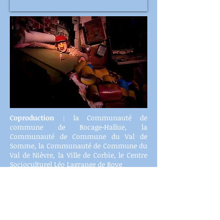
Coproduction
: la Communauté de
commune de Bocage-Hallue, la
Communauté de Commune du Val de
Somme, la Communauté de Commune du
Val de Nièvre, la Ville de Corbie, le Centre
Socioculturel Léo Lagrange de Roye
Spectacle soutenu par
la D.R.A.C. des
Hauts-de-France, le Conseil Régional des
Hauts-de-France, le Conseil départemental
de la Somme et Amiens Métropole.