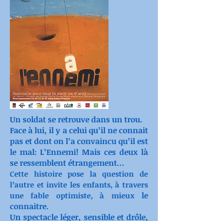
Un soldat se retrouve dans un trou.
Face à lui, il y a celui qu’il ne connait
pas et dont on l’a convaincu qu’il est
le mal: L’Ennemi! Mais ces deux là
se ressemblent étrangement…
Cette histoire pose la question de
l’autre et invite les enfants, à travers
le
une fable optimiste, à mieux
connaitre.
Un spectacle léger, sensible et drôle,