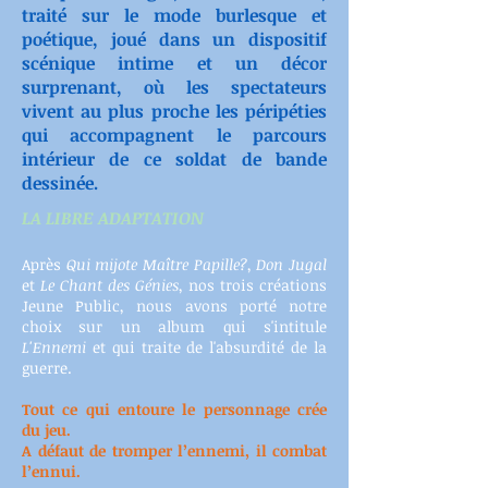
traité sur le mode burlesque et
poétique, joué dans un dispositif
scénique intime et un décor
surprenant, où les spectateurs
vivent au plus proche les péripéties
qui accompagnent le parcours
intérieur de ce soldat de bande
dessinée.
LA LIBRE ADAPTATION
Après
Qui mijote Maître Papille?
,
Don Jugal
et
Le Chant des Génies
, nos trois créations
Jeune Public, nous avons porté notre
choix sur un album qui s'intitule
L'Ennemi
et qui traite de l'absurdité de la
guerre.
Tout ce qui entoure le personnage crée
du jeu.
A défaut de tromper l’ennemi, il combat
l’ennui.