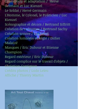
Conception et adaptation / Hervé
Germain et Luc Kienzel
Le Soldat / Hervé Germain
L'Homme, le Colonel, le Politicien / Luc
Kienzel
Scénographie et décors / Bertrand Siffritt
Création de costumes / Bertrand Sachy
Création sonore / Lug Lebel
Création lumières et Régie / Didier
Malaizé
Masques / Eric Dubour et Etienne
Champion
Regard extérieur / Eric Dubour
Regard complice sur le travail d'objets /
Christian Carrignon
Crédits photos / Ludo Leleu
Affiche / Thierry Martin