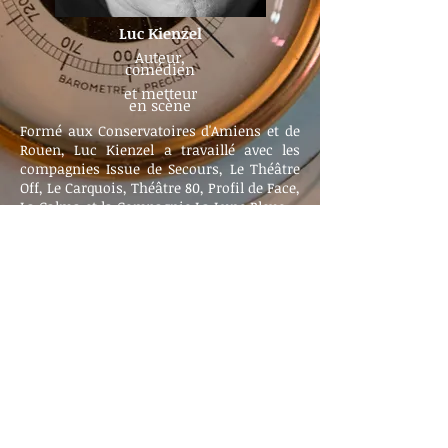
Luc Kienzel
Auteur,
comédien
et metteur
en scène
Formé aux Conservatoires d'Amiens et de
Rouen, Luc Kienzel a travaillé avec les
compagnies Issue de Secours, Le Théâtre
Off, Le Carquois, Théâtre 80, Profil de Face,
La Calma et la Compagnie La Lune Bleue.
Il est également un des membres
fondateurs, comédien et metteur en scène
de la compagnie Fini de Rire.
Auteur membre de la SACD, il a écrit ces
dernières années plusieurs textes,
notamment pour la Cie Art Tout Chaud.
Intervient régulièrement comme
formateur dans le cadre de projets
pédagogiques auprès des publics en
exclusion sociale.