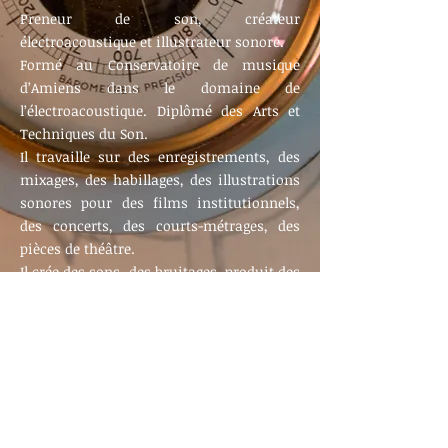
Preneur de son, créateur
électroacoustique et illustrateur sonore.
Formé au Conservatoire de musique
d’Amiens dans le domaine de
l’électroacoustique. Diplômé des Arts et
Techniques du Son.
Il travaille sur des enregistrements, des
mixages, des habillages, des illustrations
sonores pour des films institutionnels,
des concerts, des courts-métrages, des
pièces de théâtre.
Il crée des sons, des bruitages, produit des
reportages pour « Sonatura », un
magazine sonore trimestriel édité sur CD.
Il conçoit aussi des systèmes
d’enregistrements spécifiques, à l’image
de « L’Embarcaphone », un bateau
radiocommandé, conçu pour enregistrer
de près les oiseaux d’eau.