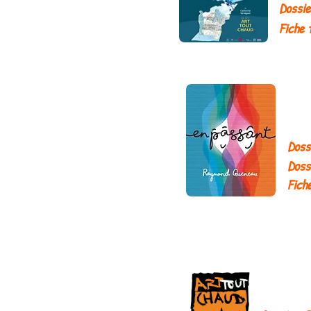
Dossie
Fiche 
Doss
Doss
Fich