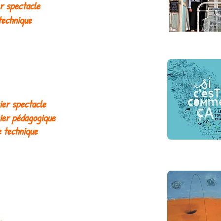
r spectacle
technique
ier spectacle
ier pédagogique
e technique