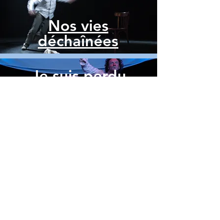
Nos vies
déchaînées
Je suis perdu
ça tourne pas rond
Le chant des
génies
Les Zélopiés
Don Jugal