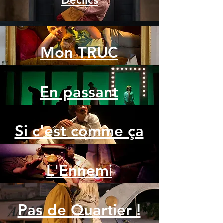
Déclics
Mon TRUC
En passant
Si c'est comme ça
L'Ennemi
Pas de Quartier !